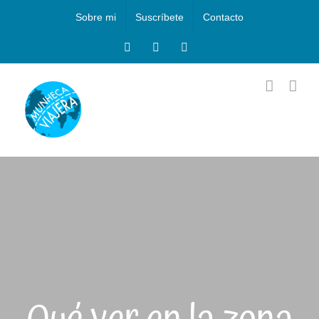
Saltar
Sobre mi
Suscríbete
Contacto
al
contenido
Facebook
Instagram
X