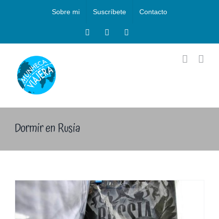
Saltar
Sobre mi
Suscríbete
Contacto
al
contenido
Facebook
Instagram
X
Dormir en Rusia