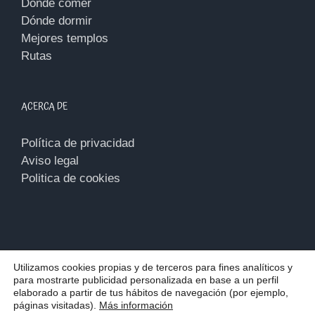
Dónde comer
Dónde dormir
Mejores templos
Rutas
ACERCA DE
Política de privacidad
Aviso legal
Politica de cookies
Utilizamos cookies propias y de terceros para fines analíticos y
para mostrarte publicidad personalizada en base a un perfil
Copyright 2018 - 2026 | Todos los derechos reservados |
Diseño
elaborado a partir de tus hábitos de navegación (por ejemplo,
web
por Mimedu
páginas visitadas).
Más información