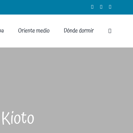
Facebook
Instagram
X
pa
Oriente medio
Dónde dormir
 Kioto