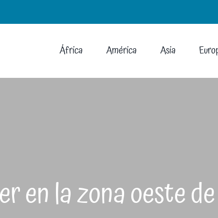
África
América
Asia
Euro
er en la zona oeste de