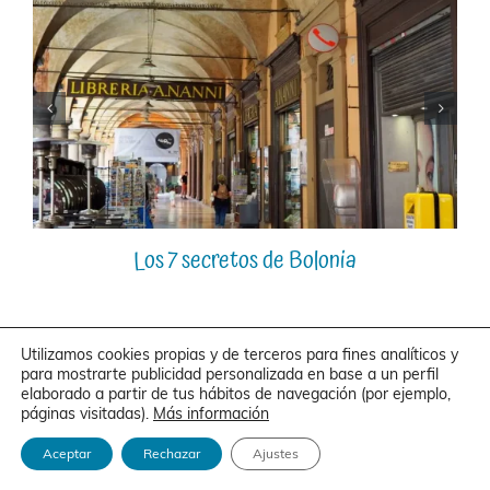
Los 7 secretos de Bolonia
Utilizamos cookies propias y de terceros para fines analíticos y
para mostrarte publicidad personalizada en base a un perfil
4 Comentarios
elaborado a partir de tus hábitos de navegación (por ejemplo,
páginas visitadas).
Más información
John travel
10 de febrero de 2019 en 16:03
- Responder
Aceptar
Rechazar
Ajustes
Espectacular está todo inventado!!