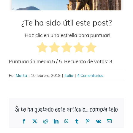
¿Te ha sido útil este post?
¡Haz clic en una estrella para puntuar!
Puntuación media
5
/ 5. Recuento de votos:
3
Por
Marta
|
10 febrero, 2019
|
Italia
|
4 Comentarios
Si te ha gustado este artículo….compártelo
Facebook
X
Reddit
LinkedIn
WhatsApp
Tumblr
Pinterest
Vk
Correo
electrónico