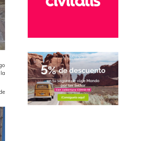
go
la
de