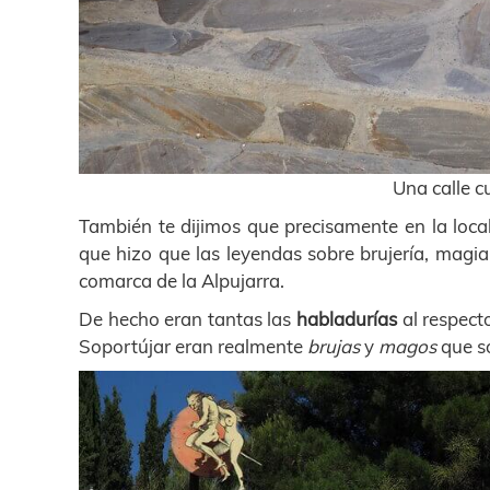
Una calle c
También te dijimos que precisamente en la loc
que hizo que las leyendas sobre brujería, magi
comarca de la Alpujarra.
De hecho eran tantas las
habladurías
al respect
Soportújar eran realmente
brujas
y
magos
que s