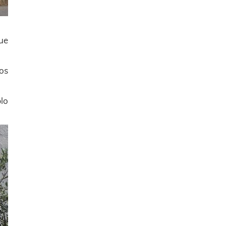
que
os
lo