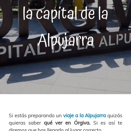
la capital de la
Alpujarra
Si estás preparando un
viaje a la Alpujarra
quizás
quieras saber
qué ver en Órgiva.
Si es así te
diremos que has llegado al lugar correcto.