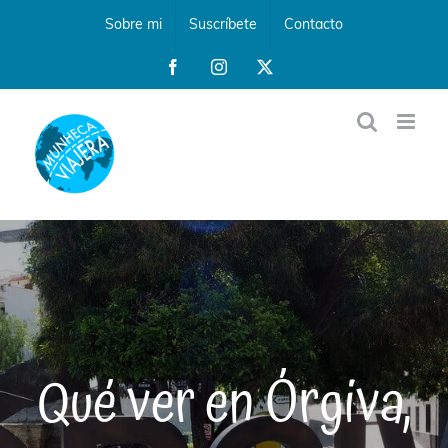
Saltar
Sobre mi
Suscríbete
Contacto
al
contenido
Facebook
Instagram
X
Qué ver en Órgiva,