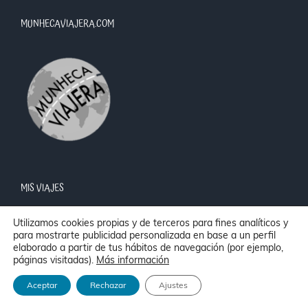
MUNHECAVIAJERA.COM
MIS VIAJES
África
Utilizamos cookies propias y de terceros para fines analíticos y
para mostrarte publicidad personalizada en base a un perfil
América
elaborado a partir de tus hábitos de navegación (por ejemplo,
Asia
páginas visitadas).
Más información
Europa
Aceptar
Rechazar
Ajustes
Oriente medio