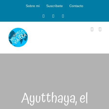
Saltar
Sobre mi
Suscríbete
Contacto
al
contenido
Facebook
Instagram
X
Ayutthaya, el