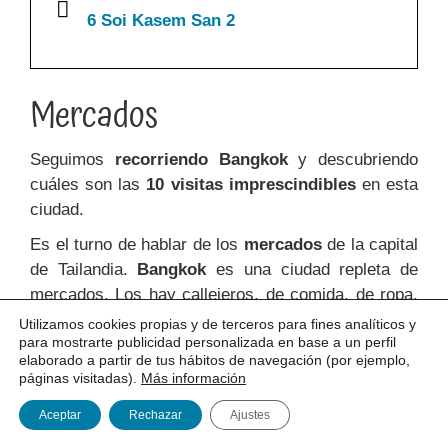
6 Soi Kasem San 2
Mercados
Seguimos
recorriendo Bangkok
y descubriendo
cuáles son las
10 visitas imprescindibles
en esta
ciudad.
Es el turno de hablar de los
mercados
de la capital
de Tailandia.
Bangkok
es una ciudad repleta de
mercados. Los hay callejeros, de comida, de ropa,
de amuletos y de todo lo que puedas llegar a
Utilizamos cookies propias y de terceros para fines analíticos y
para mostrarte publicidad personalizada en base a un perfil
imaginar.
elaborado a partir de tus hábitos de navegación (por ejemplo,
páginas visitadas).
Más información
Aceptar
Rechazar
Ajustes