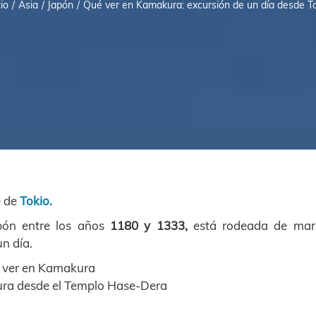
cio
Asia
Japón
Qué ver en Kamakura: excursión de un día desde T
e de
Tokio.
apón entre los años
1180 y 1333,
está rodeada de mar
n día.
ra desde el Templo Hase-Dera