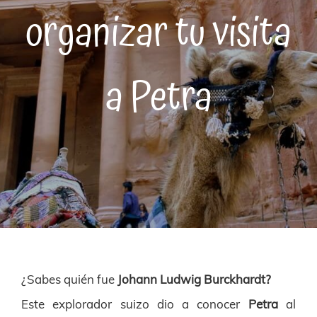
organizar tu visita
a Petra
¿Sabes quién fue
Johann Ludwig Burckhardt?
Este explorador suizo dio a conocer
Petra
al