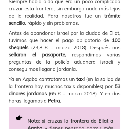
Siempre había oído que era un poco complicado
cruzar esta frontera, sin embargo nada más lejos
de la realidad. Para nosotros fue un
trámite
sencillo
, rápido y sin problemas.
Antes de abandonar Israel por la ciudad de Eilat,
tuvimos que hacer el pago obligatorio de
100
shequels
(23,8 € – marzo 2018). Después nos
sellaron el pasaporte,
respondimos varias
preguntas de la policía aduanera israelí y
conseguimos llegar a Jordania.
Ya en Aqaba contratamos un
taxi
(
en la salida de
la frontera hay muchos taxis disponibles) por
53
dinares jordanos
(65 € – marzo 2018). Y en dos
horas llegamos a
Petra
.
Nota:
si cruzas la
frontera de Eilat a
Aqaba
y tienes pensado dormir
más