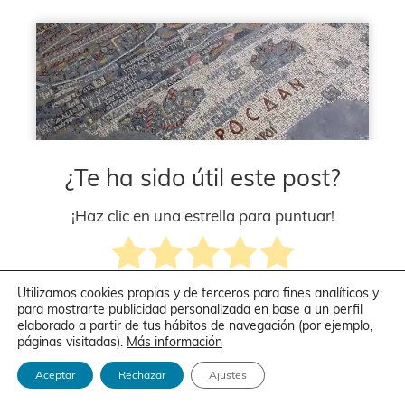
¿Te ha sido útil este post?
¡Haz clic en una estrella para puntuar!
Utilizamos cookies propias y de terceros para fines analíticos y
Puntuación media
5
/ 5. Recuento de votos:
15
para mostrarte publicidad personalizada en base a un perfil
elaborado a partir de tus hábitos de navegación (por ejemplo,
Por
Marta
|
3 febrero, 2019
|
Petra
|
2 Comentarios
páginas visitadas).
Más información
Aceptar
Rechazar
Ajustes