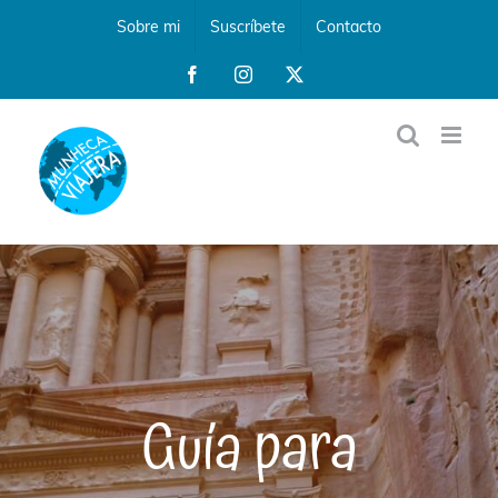
Saltar
Sobre mi
Suscríbete
Contacto
al
contenido
Facebook
Instagram
X
Guía para