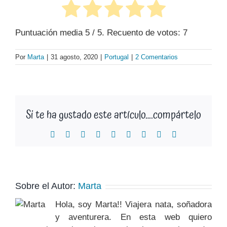
Puntuación media
5
/ 5. Recuento de votos:
7
Por
Marta
|
31 agosto, 2020
|
Portugal
|
2 Comentarios
Si te ha gustado este artículo….compártelo
Facebook
X
Reddit
LinkedIn
WhatsApp
Tumblr
Pinterest
Vk
Correo
electrónico
Sobre el Autor:
Marta
Hola, soy Marta!! Viajera nata, soñadora
y aventurera. En esta web quiero