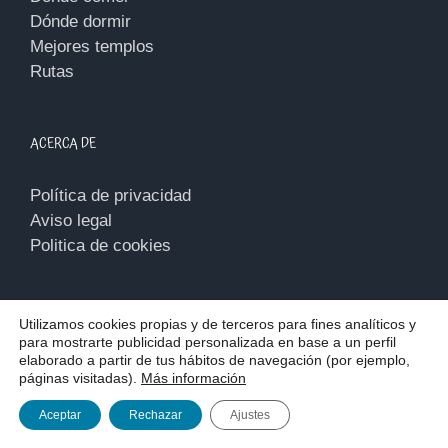
Dónde dormir
Mejores templos
Rutas
ACERCA DE
Política de privacidad
Aviso legal
Politica de cookies
Utilizamos cookies propias y de terceros para fines analíticos y
para mostrarte publicidad personalizada en base a un perfil
elaborado a partir de tus hábitos de navegación (por ejemplo,
páginas visitadas).
Más información
Copyright 2018 - 2026 | Todos los derechos reservados |
Diseño
Aceptar
Rechazar
Ajustes
web
por Mimedu