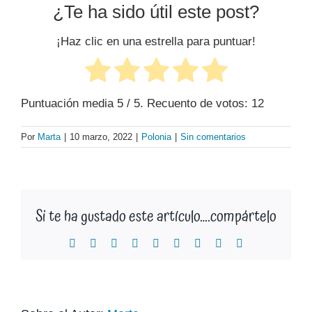
¿Te ha sido útil este post?
¡Haz clic en una estrella para puntuar!
Puntuación media
5
/ 5. Recuento de votos:
12
Por
Marta
|
10 marzo, 2022
|
Polonia
|
Sin comentarios
Si te ha gustado este artículo….compártelo
Facebook
X
Reddit
LinkedIn
WhatsApp
Tumblr
Pinterest
Vk
Correo
electrónico