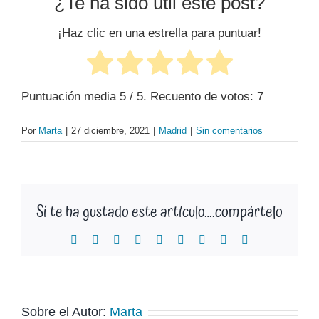
¿Te ha sido útil este post?
¡Haz clic en una estrella para puntuar!
Puntuación media
5
/ 5. Recuento de votos:
7
Por
Marta
|
27 diciembre, 2021
|
Madrid
|
Sin comentarios
Si te ha gustado este artículo….compártelo
Facebook
X
Reddit
LinkedIn
WhatsApp
Tumblr
Pinterest
Vk
Correo
electrónico
Sobre el Autor:
Marta