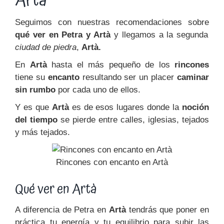
Artà
Seguimos con nuestras recomendaciones sobre
qué ver en Petra y Artà
y llegamos a la segunda
ciudad de piedra
,
Artà.
En
Artà
hasta el más pequeño de los
rincones
tiene su
encanto
resultando ser un placer
caminar
sin rumbo
por cada uno de ellos.
Y es que
Artà
es de esos lugares donde la
noción
del tiempo
se pierde entre calles, iglesias, tejados
y más tejados.
Rincones con encanto en Artà
Qué ver en Artà
A diferencia de Petra en
Artà
tendrás que poner en
práctica tu energía y tu equilibrio para subir las