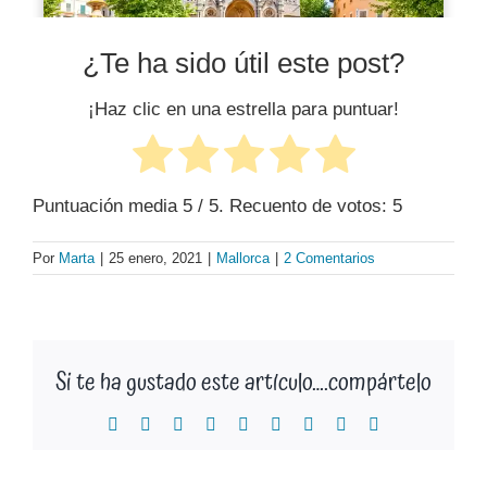
¿Te ha sido útil este post?
¡Haz clic en una estrella para puntuar!
Puntuación media
5
/ 5. Recuento de votos:
5
Por
Marta
|
25 enero, 2021
|
Mallorca
|
2 Comentarios
Si te ha gustado este artículo….compártelo
Facebook
X
Reddit
LinkedIn
WhatsApp
Tumblr
Pinterest
Vk
Correo
electrónico