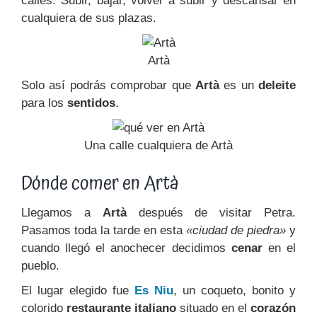
calles. Subir, bajar, volver a subir y descansar en
cualquiera de sus plazas.
Artà
Solo así podrás comprobar que
Artà
es un
deleite
para los
sentidos
.
Una calle cualquiera de Artà
Dónde comer en Artà
Llegamos a
Artà
después de visitar Petra.
Pasamos toda la tarde en esta
«ciudad de piedra»
y
cuando llegó el anochecer decidimos
cenar
en el
pueblo.
El lugar elegido fue
Es Niu
, un coqueto, bonito y
colorido
restaurante italiano
situado en el
corazón