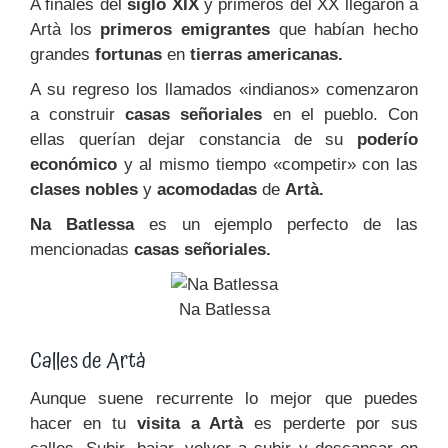
A finales del
siglo XIX
y primeros del XX llegaron a
Artà los
primeros emigrantes
que habían hecho
grandes
fortunas
en
tierras americanas.
A su regreso los llamados «indianos» comenzaron
a construir
casas señoriales
en el pueblo. Con
ellas querían dejar constancia de su
poderío
económico
y al mismo tiempo «competir» con las
clases nobles
y
acomodadas
de
Artà.
Na Batlessa
es un ejemplo perfecto de las
mencionadas
casas señoriales.
Na Batlessa
Calles de Artà
Aunque suene recurrente lo mejor que puedes
hacer en tu
visita a Artà
es perderte por sus