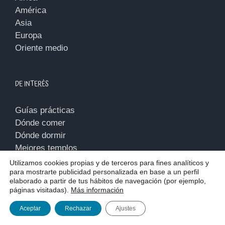
América
Asia
Europa
Oriente medio
DE INTERÉS
Guías prácticas
Dónde comer
Dónde dormir
Mejores templos
Rutas
Utilizamos cookies propias y de terceros para fines analíticos y
para mostrarte publicidad personalizada en base a un perfil
elaborado a partir de tus hábitos de navegación (por ejemplo,
páginas visitadas).
Más información
ACERCA DE
Aceptar
Rechazar
Ajustes
Política de privacidad