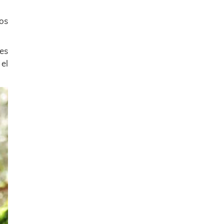
os
es
el