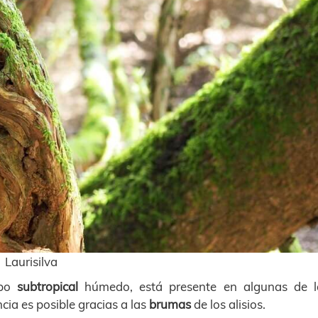
Laurisilva
ipo
subtropical
húmedo, está presente en algunas de l
ia es posible gracias a las
brumas
de los alisios.