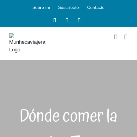
Saltar
Sobre mi
Suscríbete
Contacto
al
contenido
Facebook
Instagram
X
Dónde comer la