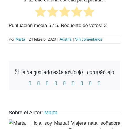
Puntuación media
5
/ 5. Recuento de votos:
3
Por
Marta
|
24 febrero, 2020
|
Austria
|
Sin comentarios
Si te ha gustado este artículo….compártelo
Facebook
X
Reddit
LinkedIn
WhatsApp
Tumblr
Pinterest
Vk
Correo
electrónico
Sobre el Autor:
Marta
Hola, soy Marta!! Viajera nata, soñadora