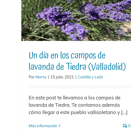
Un día en los campos de
lavanda de Tiedra (Valladolid)
Por
Marta
|
15 julio, 2021
|
Castilla y León
En este post te llevamos a los campos de
lavanda de Tiedra. Te contamos además
cómo llegar a este pueblo vallisoletano y [...]
Más información
0