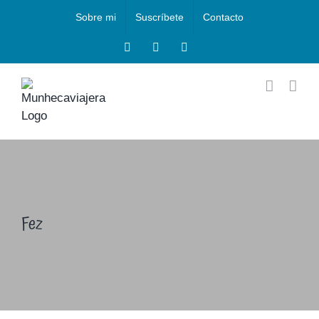
Saltar
Sobre mi
Suscríbete
Contacto
al
contenido
Facebook
Instagram
X
Fez