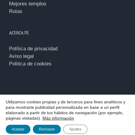
Mejores templos
Rutas
ACERCA DE
Política de privacidad
Aviso legal
Politica de cookies
Utilizamos cookies propias y de terceros para fines analíticos y
para mostrarte publicidad personalizada en base a un perfil
Copyright 2018 - 2026 | Todos los derechos reservados |
Diseño
elaborado a partir de tus hábitos de navegación (por ejemplo,
web
por Mimedu
páginas visitadas).
Más información
Facebook
Instagram
X
Aceptar
Rechazar
Ajustes