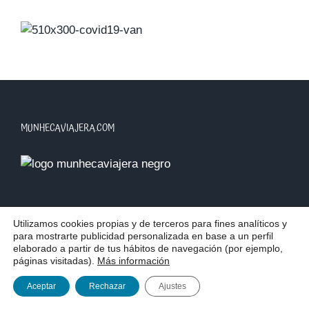
MUNHECAVIAJERA.COM
MIS VIAJES
Utilizamos cookies propias y de terceros para fines analíticos y
para mostrarte publicidad personalizada en base a un perfil
elaborado a partir de tus hábitos de navegación (por ejemplo,
África
páginas visitadas).
Más información
América
Asia
Aceptar
Rechazar
Ajustes
Europa